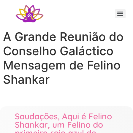
Sessão Individual Cura Vibracional com os Arcturianos
Ativação Semente Estelar Sintonize-se com a Medicina das Estrelas
Sessão Terapêutica de Reiki Xamânico ao Vivo com Ricardo Trier
A Grande Reunião do
Conselho Galáctico
Mensagem de Felino
Shankar
Saudações, Aqui é Felino
Shankar, um Felino do
primeiro raio azul de