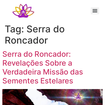
Sessão Individual Cura Vibracional com os Arcturianos
Ativação Semente Estelar Sintonize-se com a Medicina das Estrelas
Sessão Terapêutica de Reiki Xamânico ao Vivo com Ricardo Trier
Tag:
Serra do
Roncador
Serra do Roncador:
Revelações Sobre a
Verdadeira Missão das
Sementes Estelares