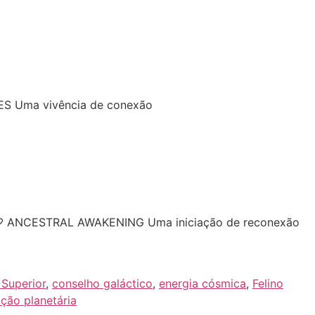
S Uma vivência de conexão
 ANCESTRAL AWAKENING Uma iniciação de reconexão
 Superior
,
conselho galáctico
,
energia cósmica
,
Felino
ição planetária