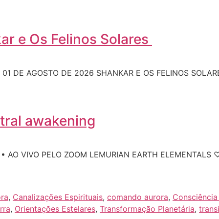
ar e Os Felinos Solares
• 01 DE AGOSTO DE 2026 SHANKAR E OS FELINOS SOLARE
tral awakening
O • AO VIVO PELO ZOOM LEMURIAN EARTH ELEMENTALS ♡
ra
,
Canalizações Espirituais
,
comando aurora
,
Consciência
rra
,
Orientações Estelares
,
Transformação Planetária
,
trans