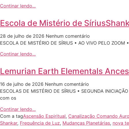
Continar lendo...
Escola de Mistério de SíriusShank
28 de julho de 2026
Nenhum comentário
ESCOLA DE MISTÉRIO DE SÍRIUS • AO VIVO PELO ZOOM 
Continar lendo...
Lemurian Earth Elementals Ances
16 de julho de 2026
Nenhum comentário
ESCOLAS DE MISTÉRIO DE SÍRIUS • SEGUNDA INICIAÇÃ
com os
Continar lendo...
Com a tag
Ascensão Espiritual
,
Canalização Comando Auro
Shankar
,
Frequência de Luz
,
Mudanças Planetárias
,
nova te