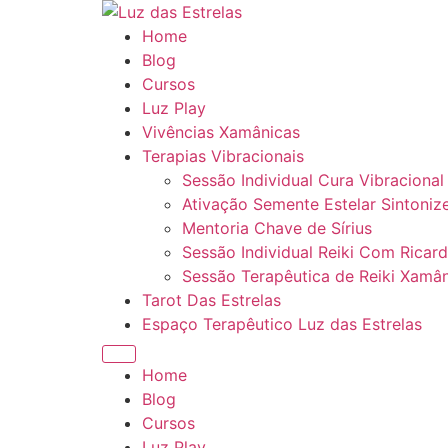
Ir
para
Home
o
Blog
conteúdo
Cursos
Luz Play
Vivências Xamânicas
Terapias Vibracionais
Sessão Individual Cura Vibraciona
Ativação Semente Estelar Sintoniz
Mentoria Chave de Sírius
Sessão Individual Reiki Com Ricard
Sessão Terapêutica de Reiki Xamân
Tarot Das Estrelas
Espaço Terapêutico Luz das Estrelas
Menu
Home
Blog
Cursos
Luz Play