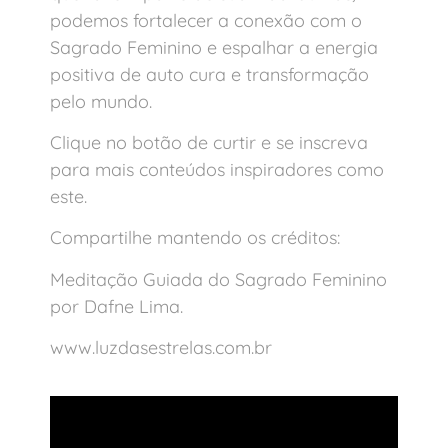
podemos fortalecer a conexão com o
Sagrado Feminino e espalhar a energia
positiva de auto cura e transformação
pelo mundo.
Clique no botão de curtir e se inscreva
para mais conteúdos inspiradores como
este.
Compartilhe mantendo os créditos:
Meditação Guiada do Sagrado Feminino
por Dafne Lima.
www.luzdasestrelas.com.br