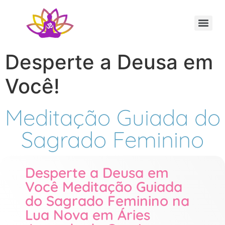
Sessão Individual Cura Vibracional com os Arcturianos
Ativação Semente Estelar Sintonize-se com a Medicina das Estrelas
Sessão Terapêutica de Reiki Xamânico ao Vivo com Ricardo Trier
Desperte a Deusa em
Você!
Meditação Guiada do
Sagrado Feminino
Desperte a Deusa em
Você Meditação Guiada
do Sagrado Feminino na
Lua Nova em Áries