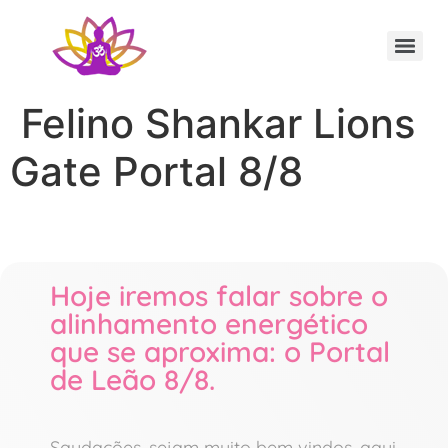
Sessão Individual Cura Vibracional com os Arcturianos
Ativação Semente Estelar Sintonize-se com a Medicina das Estrelas
Sessão Terapêutica de Reiki Xamânico ao Vivo com Ricardo Trier
Felino Shankar Lions
Gate Portal 8/8
Hoje iremos falar sobre o
alinhamento energético
que se aproxima: o Portal
de Leão 8/8.
Saudações, sejam muito bem vindos, aqui