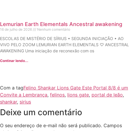
Lemurian Earth Elementals Ancestral awakening
16 de julho de 2026
Nenhum comentário
ESCOLAS DE MISTÉRIO DE SÍRIUS • SEGUNDA INICIAÇÃO • AO
VIVO PELO ZOOM LEMURIAN EARTH ELEMENTALS ♡ ANCESTRAL
AWAKENING Uma iniciação de reconexão com os
Continar lendo...
Com a tag
Felino Shankar Lions Gate Este Portal 8/8 é um
Convite a Lembrança
,
felinos
,
lions gate
,
portal de leão
,
shankar
,
sirius
Deixe um comentário
O seu endereço de e-mail não será publicado.
Campos