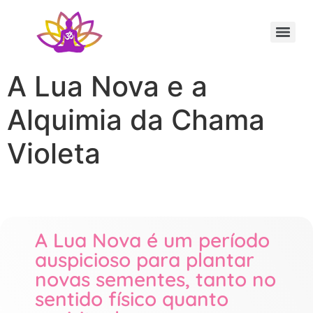
Sessão Individual Cura Vibracional com os Arcturianos
Ativação Semente Estelar Sintonize-se com a Medicina das Estrelas
Sessão Terapêutica de Reiki Xamânico ao Vivo com Ricardo Trier
A Lua Nova e a
Alquimia da Chama
Violeta
A Lua Nova é um período
auspicioso para plantar
novas sementes, tanto no
sentido físico quanto