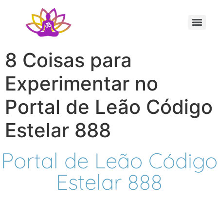
Sessão Individual Cura Vibracional com os Arcturianos
Ativação Semente Estelar Sintonize-se com a Medicina das Estrelas
Sessão Terapêutica de Reiki Xamânico ao Vivo com Ricardo Trier
8 Coisas para
Experimentar no
Portal de Leão Código
Estelar 888
Portal de Leão Código
Estelar 888