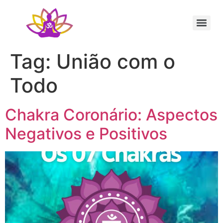
Sessão Individual Cura Vibracional com os Arcturianos
Ativação Semente Estelar Sintonize-se com a Medicina das Estrelas
Sessão Terapêutica de Reiki Xamânico ao Vivo com Ricardo Trier
Tag:
União com o
Todo
Chakra Coronário: Aspectos
Negativos e Positivos