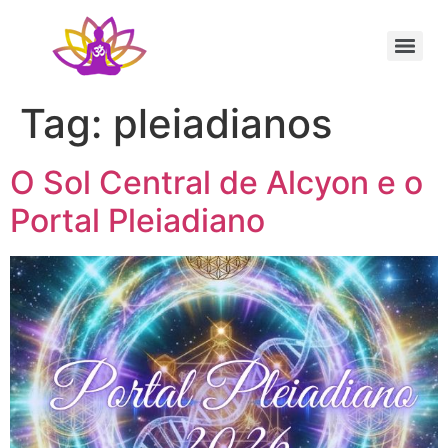
Sessão Individual Cura Vibracional com os Arcturianos
Ativação Semente Estelar Sintonize-se com a Medicina das Estrelas
Sessão Terapêutica de Reiki Xamânico ao Vivo com Ricardo Trier
Tag:
pleiadianos
O Sol Central de Alcyon e o
Portal Pleiadiano