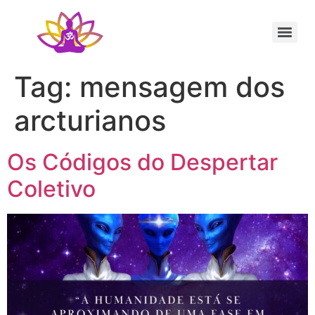
Sessão Individual Cura Vibracional com os Arcturianos
Ativação Semente Estelar Sintonize-se com a Medicina das Estrelas
Sessão Terapêutica de Reiki Xamânico ao Vivo com Ricardo Trier
Tag:
mensagem dos
arcturianos
Os Códigos do Despertar
Coletivo