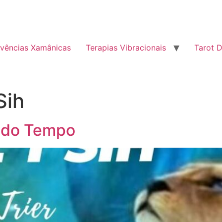
ivências Xamânicas
Terapias Vibracionais
Tarot D
Sih
s do Tempo