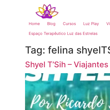
Home
Blog
Cursos
Luz Play
V
Espaço Terapêutico Luz das Estrelas
Tag:
felina shyelT
Shyel T’Sih – Viajante