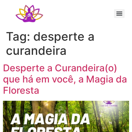
Sessão Individual Cura Vibracional com os Arcturianos
Ativação Semente Estelar Sintonize-se com a Medicina das Estrelas
Sessão Terapêutica de Reiki Xamânico ao Vivo com Ricardo Trier
Tag:
desperte a
curandeira
Desperte a Curandeira(o)
que há em você, a Magia da
Floresta