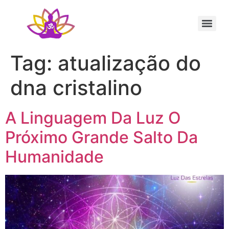
Sessão Individual Cura Vibracional com os Arcturianos
Ativação Semente Estelar Sintonize-se com a Medicina das Estrelas
Sessão Terapêutica de Reiki Xamânico ao Vivo com Ricardo Trier
Tag:
atualização do
dna cristalino
A Linguagem Da Luz O
Próximo Grande Salto Da
Humanidade