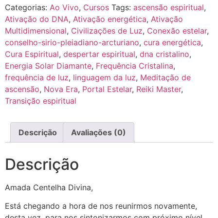
Categorias:
Ao Vivo
,
Cursos
Tags:
ascensão espiritual
,
Ativação do DNA
,
Ativação energética
,
Ativação
Multidimensional
,
Civilizações de Luz
,
Conexão estelar
,
conselho-sirio-pleiadiano-arcturiano
,
cura energética
,
Cura Espiritual
,
despertar espiritual
,
dna cristalino
,
Energia Solar Diamante
,
Frequência Cristalina
,
frequência de luz
,
linguagem da luz
,
Meditação de
ascensão
,
Nova Era
,
Portal Estelar
,
Reiki Master
,
Transição espiritual
Descrição
Avaliações (0)
Descrição
Amada Centelha Divina,
Está chegando a hora de nos reunirmos novamente,
desta vez, para nos sintonizarmos com próximo nível