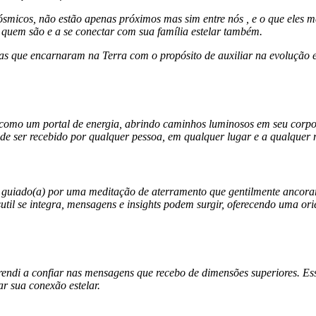
smicos, não estão apenas próximos mas sim entre nós , e o que eles m
 quem são e a se conectar com sua família estelar também.
as que encarnaram na Terra com o propósito de auxiliar na evolução 
como um portal de energia, abrindo caminhos luminosos em seu corpo e
pode ser recebido por qualquer pessoa, em qualquer lugar e a qualquer
guiado(a) por uma meditação de aterramento que gentilmente ancorará
 sutil se integra, mensagens e insights podem surgir, oferecendo uma o
endi a confiar nas mensagens que recebo de dimensões superiores. Ess
r sua conexão estelar.