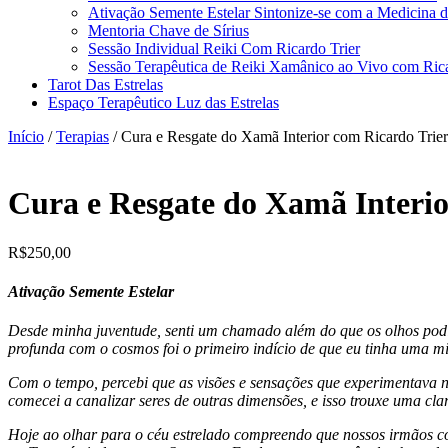
Ativação Semente Estelar Sintonize-se com a Medicina d
Mentoria Chave de Sírius
Sessão Individual Reiki Com Ricardo Trier
Sessão Terapêutica de Reiki Xamânico ao Vivo com Rica
Tarot Das Estrelas
Espaço Terapêutico Luz das Estrelas
Início
/
Terapias
/ Cura e Resgate do Xamã Interior com Ricardo Trier
Cura e Resgate do Xamã Interio
R$
250,00
Ativação Semente Estelar
Desde minha juventude, senti um chamado além do que os olhos podi
profunda com o cosmos foi o primeiro indício de que eu tinha uma m
Com o tempo, percebi que as visões e sensações que experimentava n
comecei a canalizar seres de outras dimensões, e isso trouxe uma c
Hoje ao olhar para o céu estrelado compreendo que nossos irmãos có