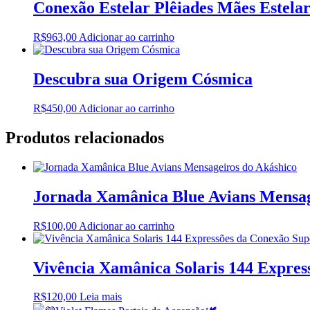
era:
é:
Conexão Estelar Plêiades Mães Estelar
R$600,00.
R$500,00.
R$
963,00
Adicionar ao carrinho
Descubra sua Origem Cósmica
R$
450,00
Adicionar ao carrinho
Produtos relacionados
Jornada Xamânica Blue Avians Mensag
R$
100,00
Adicionar ao carrinho
Vivência Xamânica Solaris 144 Expres
R$
120,00
Leia mais