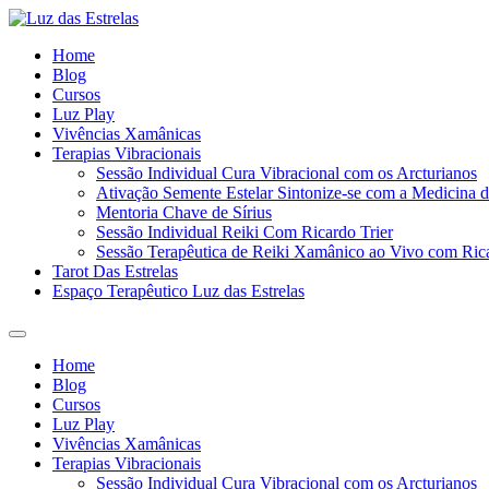
Ir
para
Home
o
Blog
conteúdo
Cursos
Luz Play
Vivências Xamânicas
Terapias Vibracionais
Sessão Individual Cura Vibracional com os Arcturianos
Ativação Semente Estelar Sintonize-se com a Medicina d
Mentoria Chave de Sírius
Sessão Individual Reiki Com Ricardo Trier
Sessão Terapêutica de Reiki Xamânico ao Vivo com Rica
Tarot Das Estrelas
Espaço Terapêutico Luz das Estrelas
Menu
Home
Blog
Cursos
Luz Play
Vivências Xamânicas
Terapias Vibracionais
Sessão Individual Cura Vibracional com os Arcturianos