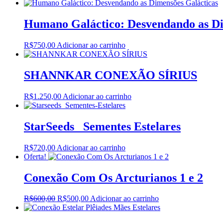
Humano Galáctico: Desvendando as Di
R$
750,00
Adicionar ao carrinho
SHANNKAR CONEXÃO SÍRIUS
R$
1.250,00
Adicionar ao carrinho
StarSeeds_ Sementes Estelares
R$
720,00
Adicionar ao carrinho
Oferta!
Conexão Com Os Arcturianos 1 e 2
O
O
R$
600,00
R$
500,00
Adicionar ao carrinho
preço
preço
original
atual