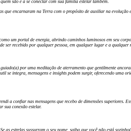
 quem são e a se conectar com sua família estelar também.
as que encarnaram na Terra com o propósito de auxiliar na evolução 
como um portal de energia, abrindo caminhos luminosos em seu corpo e
pode ser recebido por qualquer pessoa, em qualquer lugar e a qualquer
guiado(a) por uma meditação de aterramento que gentilmente ancorará
 sutil se integra, mensagens e insights podem surgir, oferecendo uma o
endi a confiar nas mensagens que recebo de dimensões superiores. Ess
r sua conexão estelar.
ê. Se as estrelas sussurram o seu nome, saiba que você não está sozinh