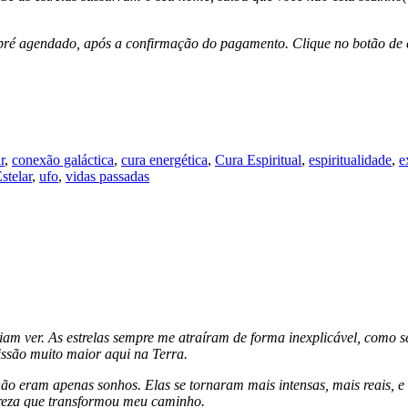
 pré agendado, após a confirmação do pagamento. Clique no botão de 
r
,
conexão galáctica
,
cura energética
,
Cura Espiritual
,
espiritualidade
,
e
stelar
,
ufo
,
vidas passadas
am ver. As estrelas sempre me atraíram de forma inexplicável, como s
issão muito maior aqui na Terra.
ão eram apenas sonhos. Elas se tornaram mais intensas, mais reais, e
lareza que transformou meu caminho.