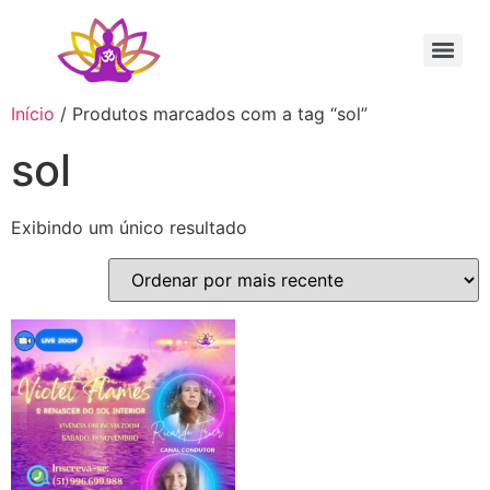
Sessão Individual Cura Vibracional com os Arcturianos
Ativação Semente Estelar Sintonize-se com a Medicina das Estrelas
Sessão Terapêutica de Reiki Xamânico ao Vivo com Ricardo Trier
Início
/ Produtos marcados com a tag “sol”
sol
Exibindo um único resultado