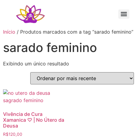
Sessão Individual Cura Vibracional com os Arcturianos
Ativação Semente Estelar Sintonize-se com a Medicina das Estrelas
Sessão Terapêutica de Reiki Xamânico ao Vivo com Ricardo Trier
Início
/ Produtos marcados com a tag “sarado feminino”
sarado feminino
Exibindo um único resultado
Vivência de Cura
Xamanica ♡ | No Útero da
Deusa
R$
120,00