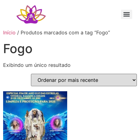
Sessão Individual Cura Vibracional com os Arcturianos
Ativação Semente Estelar Sintonize-se com a Medicina das Estrelas
Sessão Terapêutica de Reiki Xamânico ao Vivo com Ricardo Trier
Início
/ Produtos marcados com a tag “Fogo”
Fogo
Exibindo um único resultado