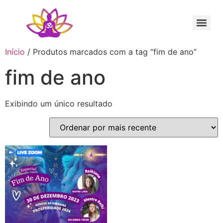
Sessão Individual Cura Vibracional com os Arcturianos
Ativação Semente Estelar Sintonize-se com a Medicina das Estrelas
Sessão Terapêutica de Reiki Xamânico ao Vivo com Ricardo Trier
Início
/ Produtos marcados com a tag “fim de ano”
fim de ano
Exibindo um único resultado