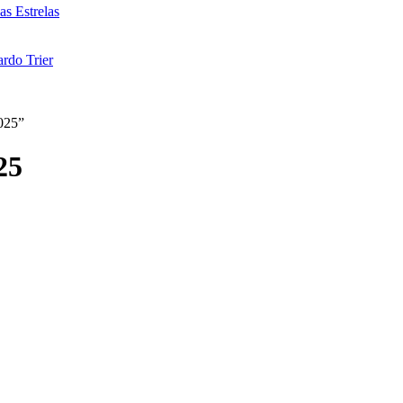
as Estrelas
rdo Trier
2025”
25