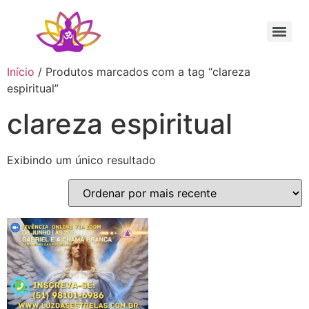
Sessão Individual Cura Vibracional com os Arcturianos
Ativação Semente Estelar Sintonize-se com a Medicina das Estrelas
Sessão Terapêutica de Reiki Xamânico ao Vivo com Ricardo Trier
Início
/ Produtos marcados com a tag “clareza
espiritual”
clareza espiritual
Exibindo um único resultado