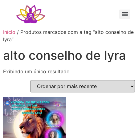
Sessão Individual Cura Vibracional com os Arcturianos
Ativação Semente Estelar Sintonize-se com a Medicina das Estrelas
Sessão Terapêutica de Reiki Xamânico ao Vivo com Ricardo Trier
Início
/ Produtos marcados com a tag “alto conselho de
lyra”
alto conselho de lyra
Exibindo um único resultado