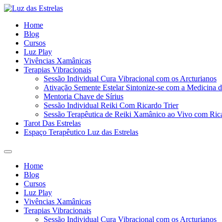
Ir
para
Home
o
Blog
conteúdo
Cursos
Luz Play
Vivências Xamânicas
Terapias Vibracionais
Sessão Individual Cura Vibracional com os Arcturianos
Ativação Semente Estelar Sintonize-se com a Medicina d
Mentoria Chave de Sírius
Sessão Individual Reiki Com Ricardo Trier
Sessão Terapêutica de Reiki Xamânico ao Vivo com Rica
Tarot Das Estrelas
Espaço Terapêutico Luz das Estrelas
Menu
Home
Blog
Cursos
Luz Play
Vivências Xamânicas
Terapias Vibracionais
Sessão Individual Cura Vibracional com os Arcturianos