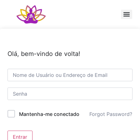
Sessão Individual Cura Vibracional com os Arcturianos
Ativação Semente Estelar Sintonize-se com a Medicina das Estrelas
Sessão Terapêutica de Reiki Xamânico ao Vivo com Ricardo Trier
Olá, bem-vindo de volta!
Forgot Password?
Mantenha-me conectado
Entrar