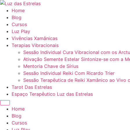
Ir
para
Home
o
Blog
conteúdo
Cursos
Luz Play
Vivências Xamânicas
Terapias Vibracionais
Sessão Individual Cura Vibracional com os Arct
Ativação Semente Estelar Sintonize-se com a Me
Mentoria Chave de Sírius
Sessão Individual Reiki Com Ricardo Trier
Sessão Terapêutica de Reiki Xamânico ao Vivo c
Tarot Das Estrelas
Espaço Terapêutico Luz das Estrelas
Menu
Home
Blog
Cursos
Luz Play