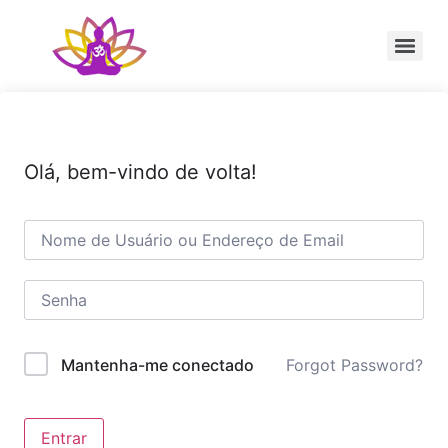
Sessão Individual Cura Vibracional com os Arcturianos
Ativação Semente Estelar Sintonize-se com a Medicina das Estrelas
Sessão Terapêutica de Reiki Xamânico ao Vivo com Ricardo Trier
Olá, bem-vindo de volta!
Forgot Password?
Mantenha-me conectado
Entrar