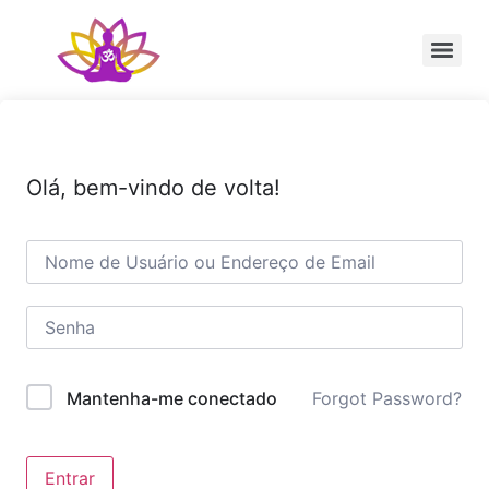
Sessão Individual Cura Vibracional com os Arcturianos
Ativação Semente Estelar Sintonize-se com a Medicina das Estrelas
Sessão Terapêutica de Reiki Xamânico ao Vivo com Ricardo Trier
Olá, bem-vindo de volta!
Forgot Password?
Mantenha-me conectado
Entrar