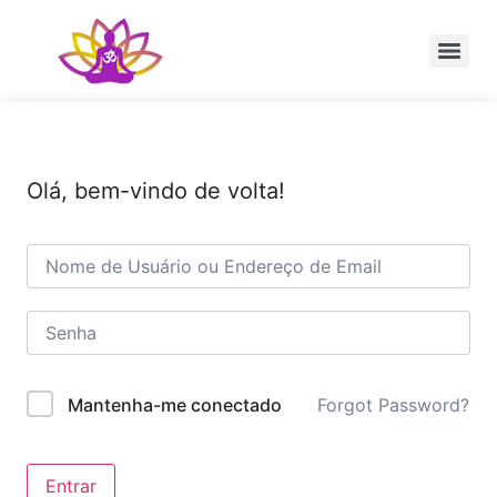
Sessão Individual Cura Vibracional com os Arcturianos
Ativação Semente Estelar Sintonize-se com a Medicina das Estrelas
Sessão Terapêutica de Reiki Xamânico ao Vivo com Ricardo Trier
Olá, bem-vindo de volta!
Forgot Password?
Mantenha-me conectado
Entrar