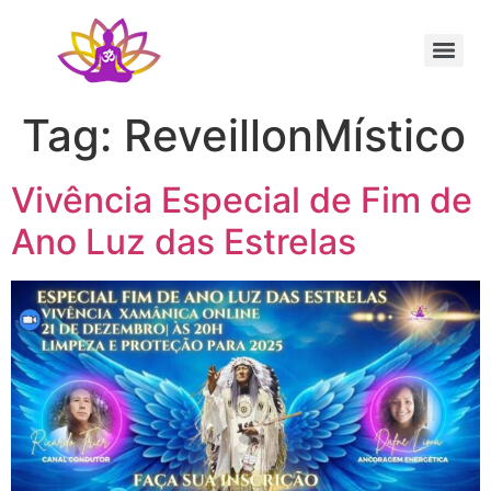
Sessão Individual Cura Vibracional com os Arcturianos
Ativação Semente Estelar Sintonize-se com a Medicina das Estrelas
Sessão Terapêutica de Reiki Xamânico ao Vivo com Ricardo Trier
Tag:
ReveillonMístico
Vivência Especial de Fim de
Ano Luz das Estrelas