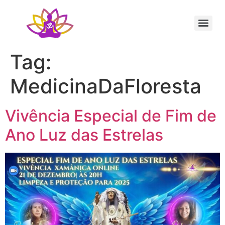
Sessão Individual Cura Vibracional com os Arcturianos
Ativação Semente Estelar Sintonize-se com a Medicina das Estrelas
Sessão Terapêutica de Reiki Xamânico ao Vivo com Ricardo Trier
Tag:
MedicinaDaFloresta
Vivência Especial de Fim de
Ano Luz das Estrelas