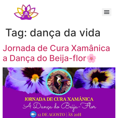
Sessão Individual Cura Vibracional com os Arcturianos
Ativação Semente Estelar Sintonize-se com a Medicina das Estrelas
Sessão Terapêutica de Reiki Xamânico ao Vivo com Ricardo Trier
Tag:
dança da vida
Jornada de Cura Xamânica
a Dança do Beija-flor🌸