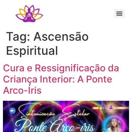
Sessão Individual Cura Vibracional com os Arcturianos
Ativação Semente Estelar Sintonize-se com a Medicina das Estrelas
Sessão Terapêutica de Reiki Xamânico ao Vivo com Ricardo Trier
Tag:
Ascensão
Espiritual
Cura e Ressignificação da
Criança Interior: A Ponte
Arco-Íris