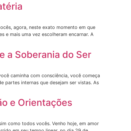
téria
vocês, agora, neste exato momento em que
tes e mais uma vez escolheram encarnar. A
 e a Soberania do Ser
você caminha com consciência, você começa
de partes internas que desejam ser vistas. As
ão e Orientações
assim como todos vocês. Venho hoje, em amor
rido em seu tempo linear, no dia 29 de