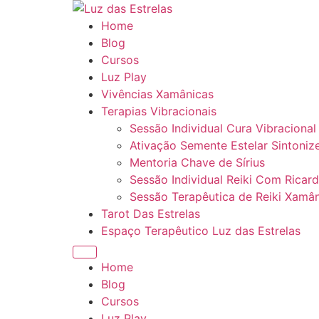
Ir
para
Home
o
Blog
conteúdo
Cursos
Luz Play
Vivências Xamânicas
Terapias Vibracionais
Sessão Individual Cura Vibraciona
Ativação Semente Estelar Sintoniz
Mentoria Chave de Sírius
Sessão Individual Reiki Com Ricard
Sessão Terapêutica de Reiki Xamân
Tarot Das Estrelas
Espaço Terapêutico Luz das Estrelas
Menu
Home
Blog
Cursos
Luz Play