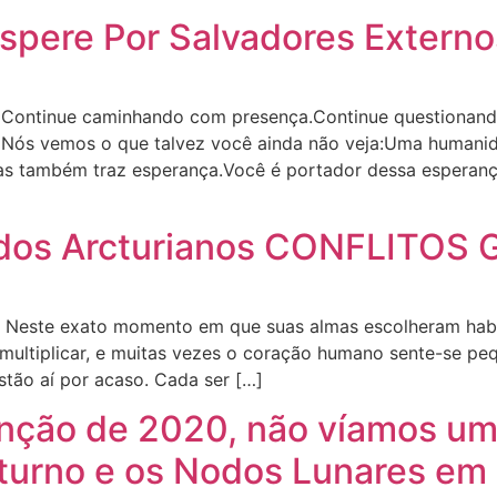
Espere Por Salvadores Externo
 Continue caminhando com presença.Continue questionando
. Nós vemos o que talvez você ainda não veja:Uma human
Mas também traz esperança.Você é portador dessa esperan
os Arcturianos CONFLITOS 
. Neste exato momento em que suas almas escolheram habi
 multiplicar, e muitas vezes o coração humano sente-se p
tão aí por acaso. Cada ser […]
nção de 2020, não víamos uma
aturno e os Nodos Lunares em