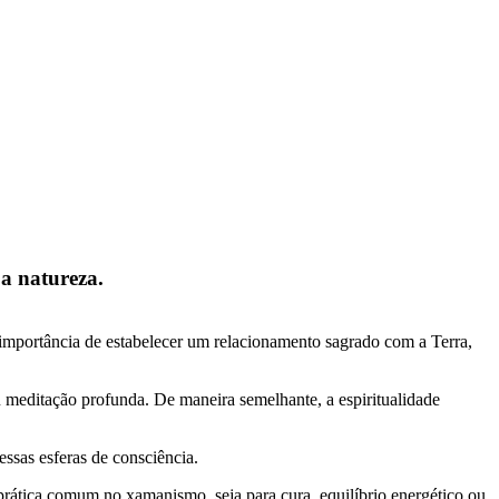
a natureza.
mportância de estabelecer um relacionamento sagrado com a Terra,
u meditação profunda. De maneira semelhante, a espiritualidade
ssas esferas de consciência.
 prática comum no xamanismo, seja para cura, equilíbrio energético ou