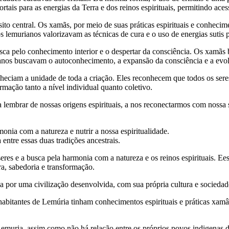
rtais para as energias da Terra e dos reinos espirituais, permitindo aces
 central. Os xamãs, por meio de suas práticas espirituais e conhecimen
 lemurianos valorizavam as técnicas de cura e o uso de energias sutis p
a pelo conhecimento interior e o despertar da consciência. Os xamãs bu
anos buscavam o autoconhecimento, a expansão da consciência e a evolu
heciam a unidade de toda a criação. Eles reconhecem que todos os seres
ormação tanto a nível individual quanto coletivo.
mbrar de nossas origens espirituais, a nos reconectarmos com nossa sab
nia com a natureza e nutrir a nossa espiritualidade.
ntre essas duas tradições ancestrais.
es e a busca pela harmonia com a natureza e os reinos espirituais. Ees
ra, sabedoria e transformação.
 por uma civilização desenvolvida, com sua própria cultura e sociedad
bitantes de Lemúria tinham conhecimentos espirituais e práticas xamân
emuria, assim como não há relação entre os próprios povos indigenas de