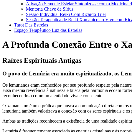
Ativação Semente Estelar Sintonize-se com a Medicina d
Mentoria Chave de Sírius
Sessão Individual Reiki Com Ricardo Trier
Sessão Terapêutica de Reiki Xamânico ao Vivo com Rica
Tarot Das Estrelas
Espaço Terapêutico Luz das Estrelas
A Profunda Conexão Entre o X
Raízes Espirituais Antigas
O povo de Lemúria era muito espiritualizado, os Le
Os lemurianos eram conhecidos por seu profundo respeito pela naturez
Essa mesma reverência à natureza e busca pela harmonia ecoam fort
reconhecendo-a como uma entidade viva e consciente.
O xamanismo é uma prática que busca a comunicação direta com os rein
lemuriana também valorizava a conexão com os seres espirituais e os g
Ambas as tradições reconhecem a existência de uma realidade espiritu
Lemúria é frequentemente associada às energias cristalinas e às propr