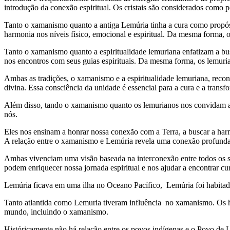
introdução da conexão espiritual. Os cristais são considerados como po
Tanto o xamanismo quanto a antiga Lemúria tinha a cura como propósito
harmonia nos níveis físico, emocional e espiritual. Da mesma forma, os
Tanto o xamanismo quanto a espiritualidade lemuriana enfatizam a busc
nos encontros com seus guias espirituais. Da mesma forma, os lemuri
Ambas as tradições, o xamanismo e a espiritualidade lemuriana, recon
divina. Essa consciência da unidade é essencial para a cura e a transf
Além disso, tando o xamanismo quanto os lemurianos nos convidam a le
nós.
Eles nos ensinam a honrar nossa conexão com a Terra, a buscar a harmo
A relação entre o xamanismo e Lemúria revela uma conexão profunda e
Ambas vivenciam uma visão baseada na interconexão entre todos os ser
podem enriquecer nossa jornada espiritual e nos ajudar a encontrar cu
Lemúria ficava em uma ilha no Oceano Pacífico, Lemúria foi habitada
Tanto atlantida como Lemuria tiveram influência no xamanismo. Os ha
mundo, incluindo o xamanismo.
Históricamente não há relação entre os povos indígenas e o Povo de L