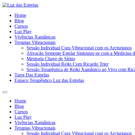
Ir
para
Home
o
Blog
conteúdo
Cursos
Luz Play
Vivências Xamânicas
Terapias Vibracionais
Sessão Individual Cura Vibracional com os Arcturianos
Ativação Semente Estelar Sintonize-se com a Medicina d
Mentoria Chave de Sírius
Sessão Individual Reiki Com Ricardo Trier
Sessão Terapêutica de Reiki Xamânico ao Vivo com Rica
Tarot Das Estrelas
Espaço Terapêutico Luz das Estrelas
Menu
Home
Blog
Cursos
Luz Play
Vivências Xamânicas
Terapias Vibracionais
Sessão Individual Cura Vibracional com os Arcturianos