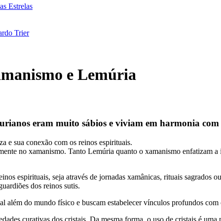
as Estrelas
rdo Trier
amanismo e Lemúria
murianos eram muito sábios e viviam em harmonia com 
a e sua conexão com os reinos espirituais.
emente no xamanismo. Tanto Lemúria quanto o xamanismo enfatizam a i
os espirituais, seja através de jornadas xamânicas, rituais sagrados o
uardiões dos reinos sutis.
al além do mundo físico e buscam estabelecer vínculos profundos com e
iedades curativas dos cristais. Da mesma forma, o uso de cristais é uma