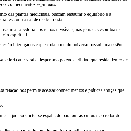
so a conhecimentos espirituais.
to das plantas medicinais, buscam restaurar o equilíbrio e a
ara restaurar a saúde e o bem-estar.
scam a sabedoria nos reinos invisíveis, nas jornadas espirituais e
ção espiritual.
 estão interligados e que cada parte do universo possui uma essência
edoria ancestral e despertar o potencial divino que reside dentro de
sa relação nos permite acessar conhecimentos e práticas antigas que
e.
icas que podem ter se espalhado para outras culturas ao redor do
 diversas partes do mundo, por isso acredita-se que seus